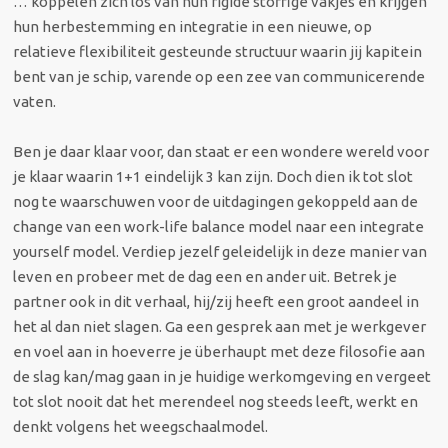
… koppelen zich los van hun rigide stoffige vakjes en krijgen
hun herbestemming en integratie in een nieuwe, op
relatieve flexibiliteit gesteunde structuur waarin jij kapitein
bent van je schip, varende op een zee van communicerende
vaten.
Ben je daar klaar voor, dan staat er een wondere wereld voor
je klaar waarin 1+1 eindelijk 3 kan zijn. Doch dien ik tot slot
nog te waarschuwen voor de uitdagingen gekoppeld aan de
change van een work-life balance model naar een integrate
yourself model. Verdiep jezelf geleidelijk in deze manier van
leven en probeer met de dag een en ander uit. Betrek je
partner ook in dit verhaal, hij/zij heeft een groot aandeel in
het al dan niet slagen. Ga een gesprek aan met je werkgever
en voel aan in hoeverre je überhaupt met deze filosofie aan
de slag kan/mag gaan in je huidige werkomgeving en vergeet
tot slot nooit dat het merendeel nog steeds leeft, werkt en
denkt volgens het weegschaalmodel.