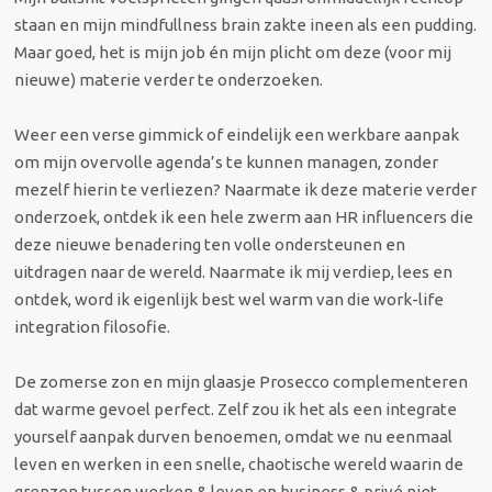
staan en mijn mindfullness brain zakte ineen als een pudding.
Maar goed, het is mijn job én mijn plicht om deze (voor mij
nieuwe) materie verder te onderzoeken.
Weer een verse gimmick of eindelijk een werkbare aanpak
om mijn overvolle agenda’s te kunnen managen, zonder
mezelf hierin te verliezen? Naarmate ik deze materie verder
onderzoek, ontdek ik een hele zwerm aan HR influencers die
deze nieuwe benadering ten volle ondersteunen en
uitdragen naar de wereld. Naarmate ik mij verdiep, lees en
ontdek, word ik eigenlijk best wel warm van die work-life
integration filosofie.
De zomerse zon en mijn glaasje Prosecco complementeren
dat warme gevoel perfect. Zelf zou ik het als een integrate
yourself aanpak durven benoemen, omdat we nu eenmaal
leven en werken in een snelle, chaotische wereld waarin de
grenzen tussen werken & leven en business & privé niet